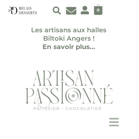
Aller
au
0
contenu
Les artisans aux halles
Biltoki Angers !
En savoir plus...