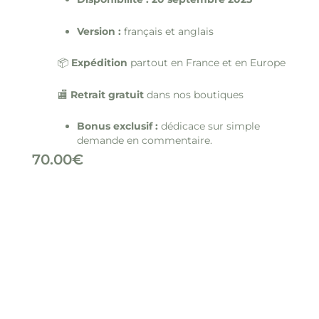
Version :
français et anglais
📦
Expédition
partout en France et en Europe
🏬
Retrait gratuit
dans nos boutiques
Bonus exclusif :
dédicace sur simple
demande en commentaire.
70.00
€
quantité
de
TARTES
-
l'ouvrage
qui
célèbre