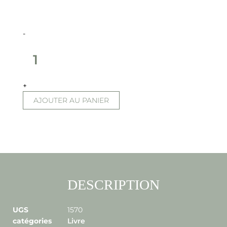
la
gourmandise
-
+
AJOUTER AU PANIER
DESCRIPTION
UGS
1570
catégories
Livre