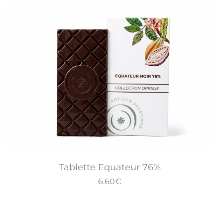
Tablette Equateur 76%
6.60
€