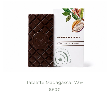
Tablette Madagascar 73%
6.60
€