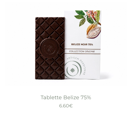
Tablette Belize 75%
6.60
€