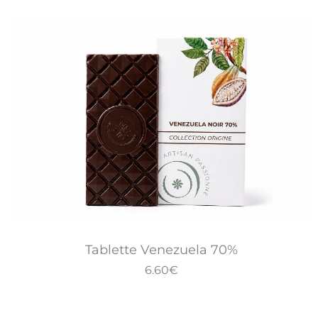
Tablette Venezuela 70%
6.60
€