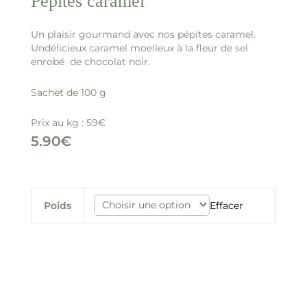
Pépites caramel
Un plaisir gourmand avec nos pépites caramel.
Undélicieux caramel moelleux à la fleur de sel
enrobé de chocolat noir.
Sachet de 100 g
Prix au kg : 59€
5.90
€
quantité
Effacer
Poids
de
Pépites
caramel