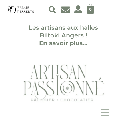
Aller
au
0
contenu
Les artisans aux halles
Biltoki Angers !
En savoir plus...