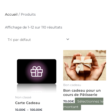
Accueil
/ Produits
Affichage de 1–12 sur 110 résultats
Plage
Ce
Ce
de
produit
produit
prix :
a
a
10.00€
à
plusieurs
plusieurs
100.00€
variations.
variations.
Les
Les
options
options
Bon cadeau
Bon cadeau pour un
peuvent
peuvent
cours de Pâtisserie
être
être
Non classé
Sélectionnez le
70.00
€
choisies
choisies
Carte Cadeau
montant
sur
sur
10.00
€
–
100.00
€