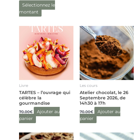
la
la
Sélectionnez le
page
page
montant
du
du
produit
produit
Livre
Les cours
TARTES – l’ouvrage qui
Atelier chocolat, le 26
célèbre la
Septembre 2026, de
gourmandise
14h30 à 17h
Ajouter au
Ajouter au
70.00
€
70.00
€
panier
panier