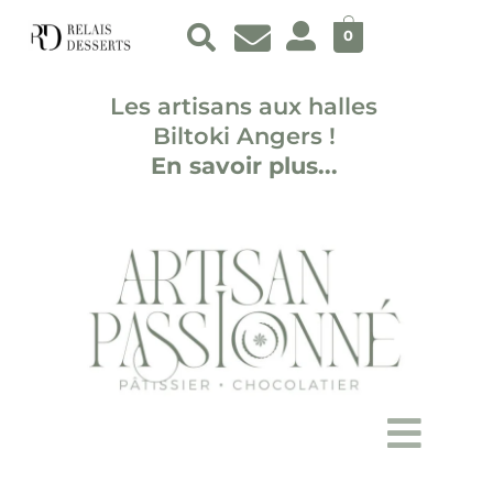
Aller
au
0
contenu
Les artisans aux halles
Biltoki Angers !
En savoir plus...