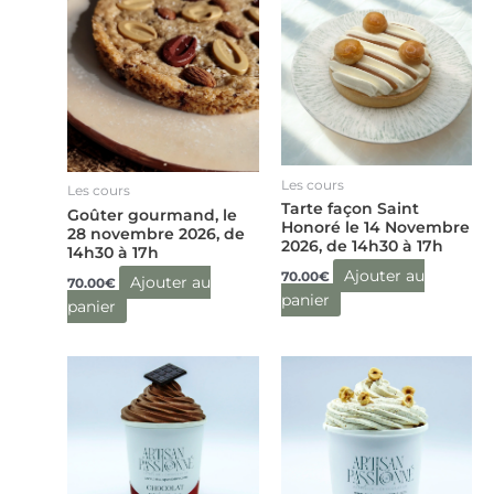
Les cours
Les cours
Tarte façon Saint
Goûter gourmand, le
Honoré le 14 Novembre
28 novembre 2026, de
2026, de 14h30 à 17h
14h30 à 17h
Ajouter au
70.00
€
Ajouter au
70.00
€
panier
panier
Ce
Ce
produit
produit
a
a
plusieurs
plusieurs
variations.
variations.
Les
Les